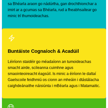
sa Bhéarla araon go nádúrtha, gan drochthionchar a
imirt ar a gcumas sa Bhéarla, rud a fheabhsaítear go
minic trí thumoideachas.
Buntáiste Cognaíoch & Acadúil
Léiríonn staidéir go méadaíonn an tumoideachas
smacht airde, scileanna cuimhne agus
smaointeoireacht éagsúil. Is minic a éiríonn le daltaí
Gaelscoile feidhmiú os cionn an mheáin i dtástálacha
caighdeánaithe náisiúnta i mBéarla agus i Matamaitic.