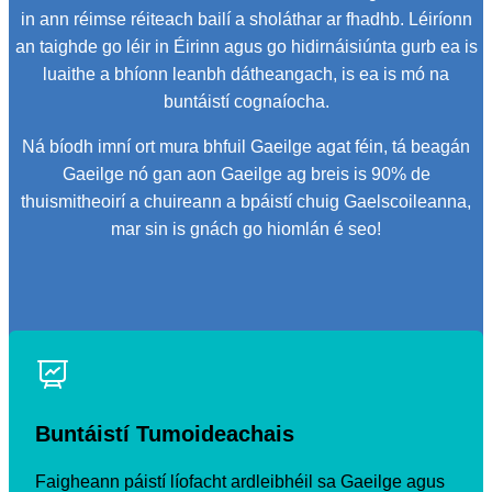
in ann réimse réiteach bailí a sholáthar ar fhadhb. Léiríonn
an taighde go léir in Éirinn agus go hidirnáisiúnta gurb ea is
luaithe a bhíonn leanbh dátheangach, is ea is mó na
buntáistí cognaíocha.
Ná bíodh imní ort mura bhfuil Gaeilge agat féin, tá beagán
Gaeilge nó gan aon Gaeilge ag breis is 90% de
thuismitheoirí a chuireann a bpáistí chuig Gaelscoileanna,
mar sin is gnách go hiomlán é seo!
Buntáistí Tumoideachais
Faigheann páistí líofacht ardleibhéil sa Gaeilge agus