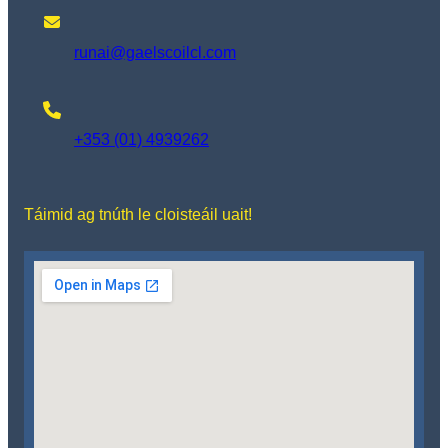
runai@gaelscoilcl.com
+353 (01) 4939262
Táimid ag tnúth le cloisteáil uait!