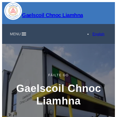
Gaelscoil Chnoc Liamhna
MENU
English
FÁILTE GO
Gaelscoil Chnoc
Liamhna