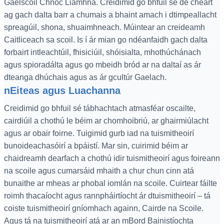
Gaelscoil Chnoc Liamhna. Creidimid go bhfuil sé de cheart
ag gach dalta barr a chumais a bhaint amach i dtimpeallacht
spreagúil, shona, shuaimhneach. Múintear an creideamh
Caitliceach sa scoil. Is í ár mian go ndéanfaidh gach dalta
forbairt intleachtúil, fhisiciúil, shóisialta, mhothúchánach
agus spioradálta agus go mbeidh bród ar na daltaí as ár
dteanga dhúchais agus as ár gcultúr Gaelach.
nEiteas agus Luachanna
Creidimid go bhfuil sé tábhachtach atmasféar oscailte,
cairdiúil a chothú le béim ar chomhoibriú, ar ghairmiúlacht
agus ar obair foirne. Tuigimid gurb iad na tuismitheoirí
bunoideachasóirí a bpáistí. Mar sin, cuirimid béim ar
chaidreamh dearfach a chothú idir tuismitheoirí agus foireann
na scoile agus cumarsáid mhaith a chur chun cinn atá
bunaithe ar mheas ar phobal iomlán na scoile. Cuirtear fáilte
roimh thacaíocht agus rannpháirtíocht ár dtuismitheoirí – tá
coiste tuismitheoirí gníomhach againn, Cairde na Scoile.
Agus tá na tuismitheoirí atá ar an mBord Bainistíochta