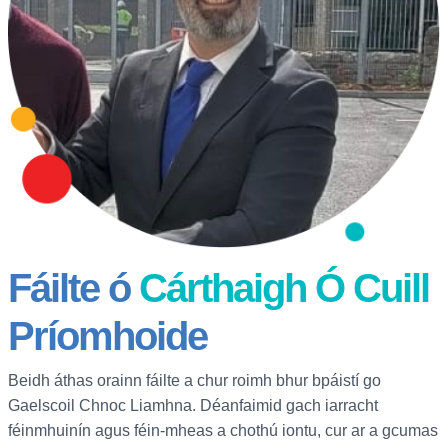
Fáilte ó
Cárthaigh Ó Cuill
Príomhoide
Beidh áthas orainn fáilte a chur roimh bhur bpáistí go
Gaelscoil Chnoc Liamhna. Déanfaimid gach iarracht
féinmhuinín agus féin-mheas a chothú iontu, cur ar a gcumas