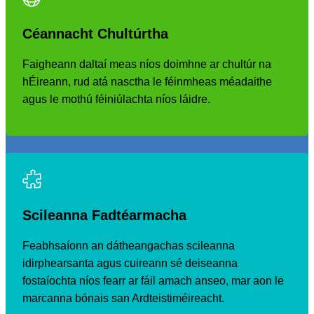
Céannacht Chultúrtha
Faigheann daltaí meas níos doimhne ar chultúr na
hÉireann, rud atá nasctha le féinmheas méadaithe
agus le mothú féiniúlachta níos láidre.
Scileanna Fadtéarmacha
Feabhsaíonn an dátheangachas scileanna
idirphearsanta agus cuireann sé deiseanna
fostaíochta níos fearr ar fáil amach anseo, mar aon le
marcanna bónais san Ardteistiméireacht.