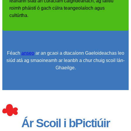
leanann siad an curaclam caighdeánach, ag fáiltiú
roimh pháistí ó gach cúlra teangeolaíoch agus
cultúrtha.
Féach
anseo
ar an gcaoi a dtacaíonn Gaeloideachas leo
siúd atá ag smaoineamh ar leanbh a chur chuig scoil lán-
Ghaeilge.
Ár Scoil i bPictiúir