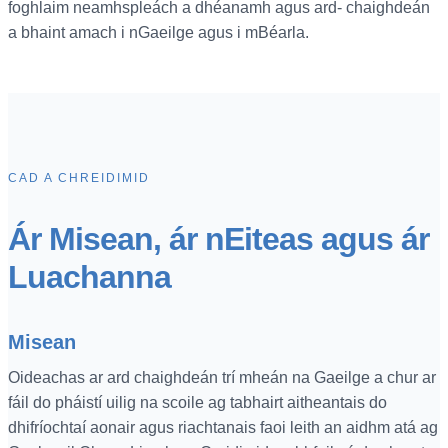
foghlaim neamhspleách a dhéanamh agus ard- chaighdeán
a bhaint amach i nGaeilge agus i mBéarla.
CAD A CHREIDIMID
Ár Misean, ár nEiteas agus ár
Luachanna
Misean
Oideachas ar ard chaighdeán trí mheán na Gaeilge a chur ar
fáil do pháistí uilig na scoile ag tabhairt aitheantais do
dhifríochtaí aonair agus riachtanais faoi leith an aidhm atá ag