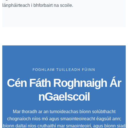
lánpháirteach i bhforbairt na scoile.
FOGHLAIM TUILLEADH FÚINN
Cén Fáth Roghnaigh Ár
nGaelscoil
Mar thoradh ar an tumoideachas bíonn solúbthacht
chognaíoch níos mó agus smaointeoireacht éagsúil ann;
bíonn daltaí níos cruthaithí mar smaointeoirí, agus bíonn siad