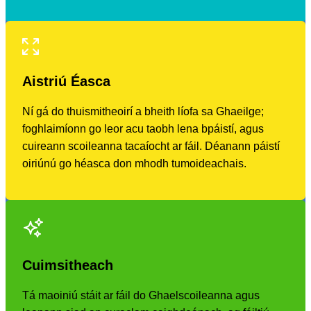
Aistriú Éasca
Ní gá do thuismitheoirí a bheith líofa sa Ghaeilge;
foghlaimíonn go leor acu taobh lena bpáistí, agus
cuireann scoileanna tacaíocht ar fáil. Déanann páistí
oiriúnú go héasca don mhodh tumoideachais.
Cuimsitheach
Tá maoiniú stáit ar fáil do Ghaelscoileanna agus