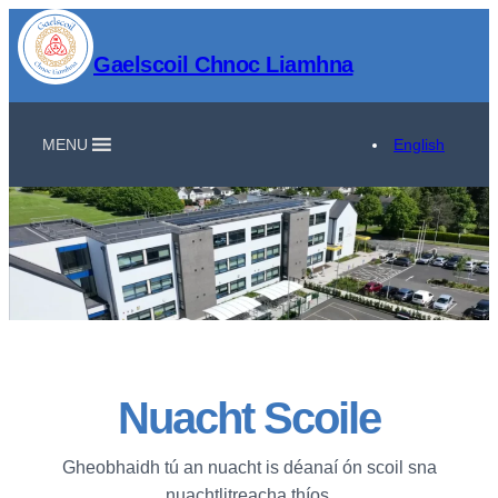
Gaelscoil Chnoc Liamhna
MENU
English
Nuacht Scoile
Gheobhaidh tú an nuacht is déanaí ón scoil sna
nuachtlitreacha thíos.