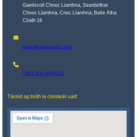
Gaeilscoil Chnoc Liamhna, Seanbóthar
Chnoc Líamhna, Cnoc Líamhna, Baile Átha
Cliath 16
runai@gaelscoilcl.com
+353 (01) 4939262
Táimid ag tnúth le cloisteáil uait!