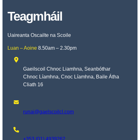
Teagmháil
Uaireanta Oscailte na Scoile
Luan – Aoine
8.50am – 2.30pm
Gaeilscoil Chnoc Liamhna, Seanbóthar
Chnoc Líamhna, Cnoc Líamhna, Baile Átha
Cliath 16
runai@gaelscoilcl.com
+353 (01) 4939262