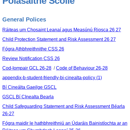
Polasaithe Scoile
General Polices
Ráiteas um Chosaint Leanaí agus Measúnú Riosca 26 27
Child Protection Statement and Risk Assessment 26 27
Fógra Athbhreithnithe CSS 26
Review Notification CSS 26
Cod-Iompair GCL 26-28
/
Code of Behaviour 26-28
appendix-b-student-friendly-bi-cinealta-policy (1)
Bí Cineálta Gaeilge GSCL
GSCL Bí CInealta Bearla
Child Safeguarding Statement and Risk Assessment Béarla
26-27
Fógra maidir le hathbhreithniú an Údaráis Bainistíochta ar an