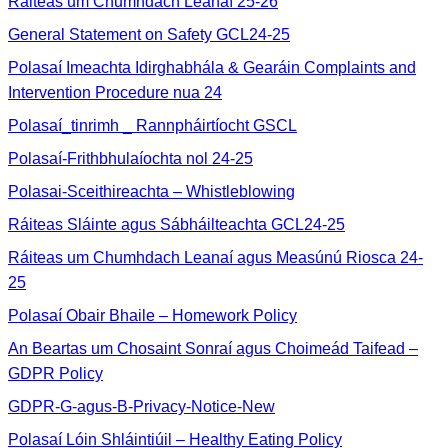
Ráiteas um Chumhdach Leanaí 25-26
General Statement on Safety GCL24-25
Polasaí Imeachta Idirghabhála & Gearáin Complaints and
Intervention Procedure nua 24
Polasaí_tinrimh _ Rannpháirtíocht GSCL
Polasaí-Frithbhulaíochta nol 24-25
Polasai-Sceithireachta – Whistleblowing
Ráiteas Sláinte agus Sábháilteachta GCL24-25
Ráiteas um Chumhdach Leanaí agus Measúnú Riosca 24-
25
Polasaí Obair Bhaile – Homework Policy
An Beartas um Chosaint Sonraí agus Choimeád Taifead –
GDPR Policy
GDPR-G-agus-B-Privacy-Notice-New
Polasaí Lóin Shláintiúil – Healthy Eating Policy