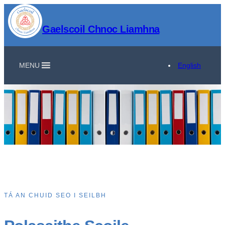
Gaelscoil Chnoc Liamhna
MENU
English
TÁ AN CHUID SEO I SEILBH