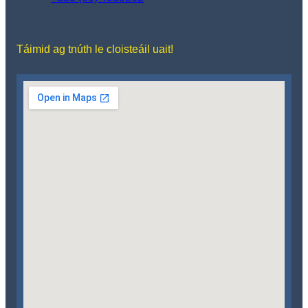
Táimid ag tnúth le cloisteáil uait!