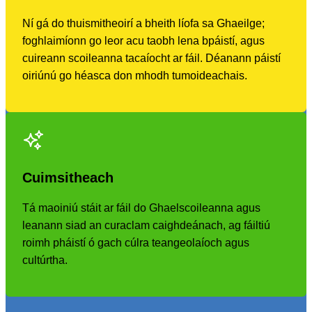
Ní gá do thuismitheoirí a bheith líofa sa Ghaeilge;
foghlaimíonn go leor acu taobh lena bpáistí, agus
cuireann scoileanna tacaíocht ar fáil. Déanann páistí
oiriúnú go héasca don mhodh tumoideachais.
Cuimsitheach
Tá maoiniú stáit ar fáil do Ghaelscoileanna agus
leanann siad an curaclam caighdeánach, ag fáiltiú
roimh pháistí ó gach cúlra teangeolaíoch agus
cultúrtha.