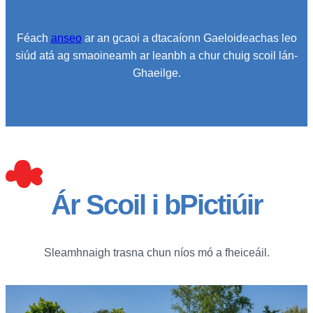
Féach
anseo
ar an gcaoi a dtacaíonn Gaeloideachas leo
siúd atá ag smaoineamh ar leanbh a chur chuig scoil lán-
Ghaeilge.
Ár Scoil i bPictiúir
Sleamhnaigh trasna chun níos mó a fheiceáil.