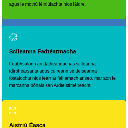
agus le mothú féiniúlachta níos láidre.
Scileanna Fadtéarmacha
Feabhsaíonn an dátheangachas scileanna
idirphearsanta agus cuireann sé deiseanna
fostaíochta níos fearr ar fáil amach anseo, mar aon le
marcanna bónais san Ardteistiméireacht.
Aistriú Éasca