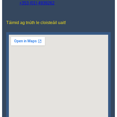
+353 (01) 4939262
Táimid ag tnúth le cloisteáil uait!