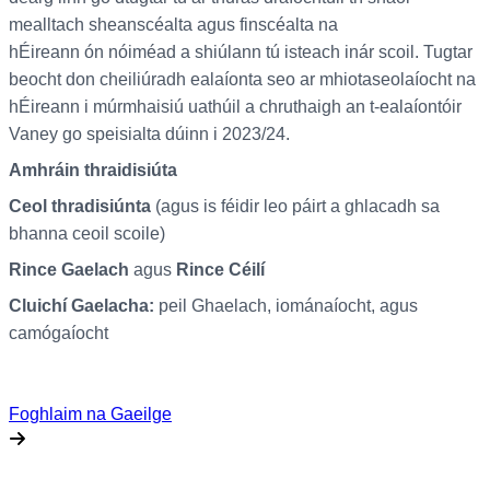
mealltach sheanscéalta agus finscéalta na
hÉireann ón nóiméad a shiúlann tú isteach inár scoil. Tugtar
beocht don cheiliúradh ealaíonta seo ar mhiotaseolaíocht na
hÉireann i múrmhaisiú uathúil a chruthaigh an t-ealaíontóir
Vaney go speisialta dúinn i 2023/24.
Amhráin thraidisiúta
Ceol thradisiúnta
(agus is féidir leo páirt a ghlacadh sa
bhanna ceoil scoile)
Rince Gaelach
agus
Rince Céilí
Cluichí Gaelacha:
peil Ghaelach, iománaíocht, agus
camógaíocht
Foghlaim na Gaeilge