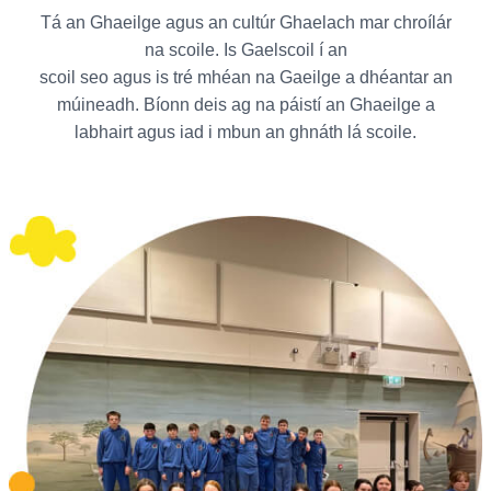
Tá an Ghaeilge agus an cultúr Ghaelach mar chroílár
na scoile. Is Gaelscoil í an
scoil seo agus is tré mhéan na Gaeilge a dhéantar an
múineadh. Bíonn deis ag na páistí an Ghaeilge a
labhairt agus iad i mbun an ghnáth lá scoile.