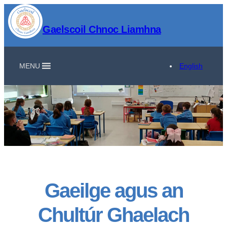
Gaelscoil Chnoc Liamhna
MENU
English
Gaeilge agus an
Chultúr Ghaelach