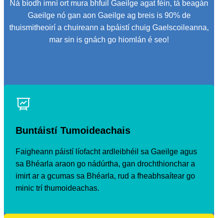
Ná bíodh imní ort mura bhfuil Gaeilge agat féin, tá beagán
Gaeilge nó gan aon Gaeilge ag breis is 90% de
thuismitheoirí a chuireann a bpáistí chuig Gaelscoileanna,
mar sin is gnách go hiomlán é seo!
Buntáistí Tumoideachais
Faigheann páistí líofacht ardleibhéil sa Gaeilge agus
sa Bhéarla araon go nádúrtha, gan drochthionchar a
imirt ar a gcumas sa Bhéarla, rud a fheabhsaítear go
minic trí thumoideachas.