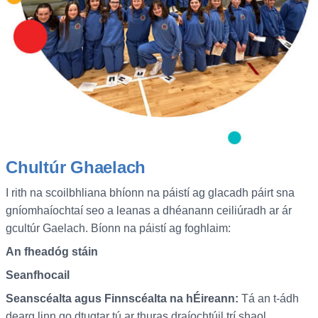
Chultúr Ghaelach
I rith na scoilbhliana bhíonn na páistí ag glacadh páirt sna
gníomhaíochtaí seo a leanas a dhéanann ceiliúradh ar ár
gcultúr Gaelach. Bíonn na páistí ag foghlaim:
An fheadóg stáin
Seanfhocail
Seanscéalta agus Finnscéalta na hÉireann:
Tá an t-ádh
dearg linn go dtugtar tú ar thuras draíochtúil trí shaol