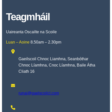
Teagmháil
Uaireanta Oscailte na Scoile
Luan – Aoine
8.50am – 2.30pm
Gaeilscoil Chnoc Liamhna, Seanbóthar
Chnoc Líamhna, Cnoc Líamhna, Baile Átha
Cliath 16
runai@gaelscoilcl.com