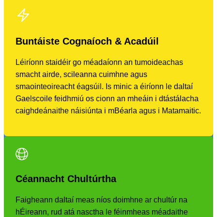
Buntáiste Cognaíoch & Acadúil
Léiríonn staidéir go méadaíonn an tumoideachas
smacht airde, scileanna cuimhne agus
smaointeoireacht éagsúil. Is minic a éiríonn le daltaí
Gaelscoile feidhmiú os cionn an mheáin i dtástálacha
caighdeánaithe náisiúnta i mBéarla agus i Matamaitic.
Céannacht Chultúrtha
Faigheann daltaí meas níos doimhne ar chultúr na
hÉireann, rud atá nasctha le féinmheas méadaithe