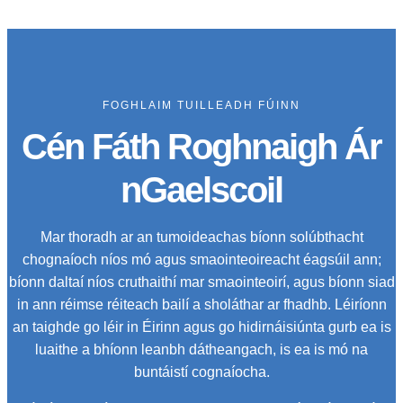
FOGHLAIM TUILLEADH FÚINN
Cén Fáth Roghnaigh Ár
nGaelscoil
Mar thoradh ar an tumoideachas bíonn solúbthacht
chognaíoch níos mó agus smaointeoireacht éagsúil ann;
bíonn daltaí níos cruthaithí mar smaointeoirí, agus bíonn siad
in ann réimse réiteach bailí a sholáthar ar fhadhb. Léiríonn
an taighde go léir in Éirinn agus go hidirnáisiúnta gurb ea is
luaithe a bhíonn leanbh dátheangach, is ea is mó na
buntáistí cognaíocha.